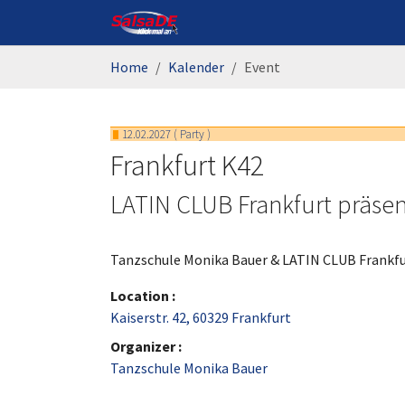
Skip to main content
You are here:
Home
Kalender
Event
12.02.2027
(
Party
)
Frankfurt K42
LATIN CLUB Frankfurt präsen
Tanzschule Monika Bauer & LATIN CLUB Frankfu
Location :
Kaiserstr. 42, 60329 Frankfurt
Organizer :
Tanzschule Monika Bauer