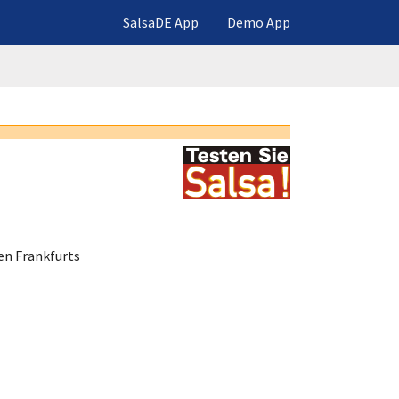
SalsaDE App
Demo App
en Frankfurts