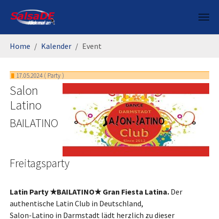
Skip to main content
You are here:
Home
Kalender
Event
17.05.2024
(
Party
)
Salon
Latino
BAILATINO
Freitagsparty
Latin Party ★BAILATINO★ Gran Fiesta Latina.
Der
authentische Latin Club in Deutschland,
Salon-Latino in Darmstadt lädt herzlich zu dieser