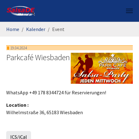
Skip to main content
You are here:
Home
Kalender
Event
19.04.2024
Parkcafé Wiesbaden
WhatsApp +49 178 8344724 für Reservierungen!
Location :
Wilhelmstraße 36, 65183 Wiesbaden
ICS/iCal