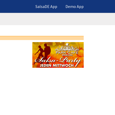
SalsaDE App
Demo App