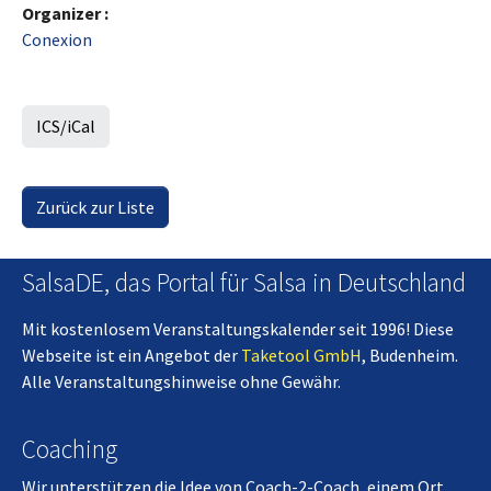
Organizer :
Conexion
ICS/iCal
Zurück zur Liste
SalsaDE, das Portal für Salsa in Deutschland
Mit kostenlosem Veranstaltungskalender seit 1996! Diese
Webseite ist ein Angebot der
Taketool GmbH
, Budenheim.
Alle Veranstaltungshinweise ohne Gewähr.
Coaching
Wir unterstützen die Idee von Coach-2-Coach, einem Ort,