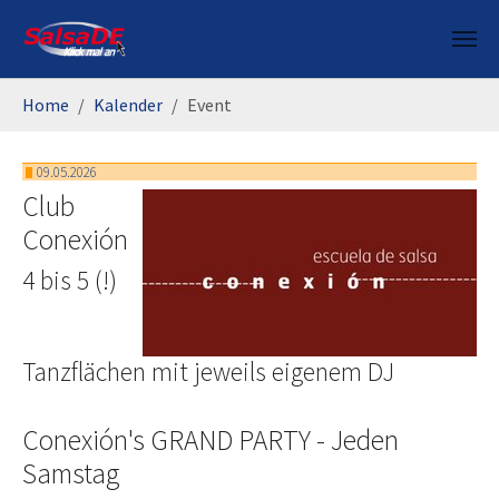
Skip to main content
You are here:
Home
Kalender
Event
09.05.2026
Club
Conexión
4 bis 5 (!)
Tanzflächen mit jeweils eigenem DJ
Conexión's GRAND PARTY - Jeden
Samstag