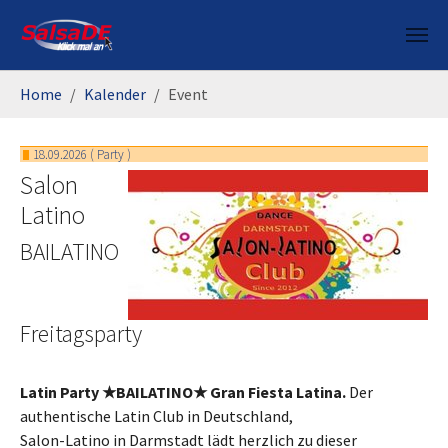
Skip to main content
You are here:
Home
Kalender
Event
18.09.2026
(
Party
)
Salon
Latino
BAILATINO
Freitagsparty
Latin Party ★BAILATINO★ Gran Fiesta Latina.
Der
authentische Latin Club in Deutschland,
Salon-Latino in Darmstadt lädt herzlich zu dieser