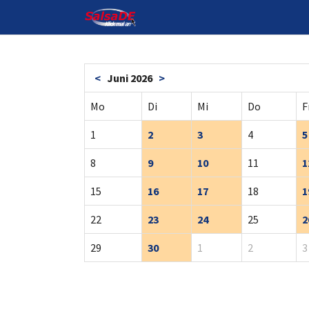
Skip to main content
<
Juni 2026
>
Mo
Di
Mi
Do
F
1
2
3
4
5
8
9
10
11
1
15
16
17
18
1
22
23
24
25
2
29
30
1
2
3