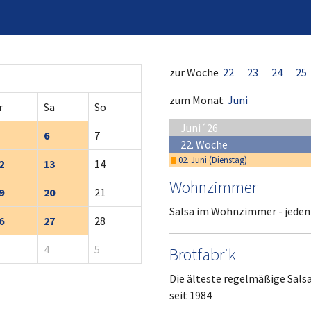
zur Woche
22
23
24
25
zum Monat
Juni
r
Sa
So
Juni´26
6
7
22. Woche
02. Juni (Dienstag)
2
13
14
Wohnzimmer
9
20
21
Salsa im Wohnzimmer - jeden
6
27
28
4
5
Brotfabrik
Die älteste regelmäßige Sals
seit 1984