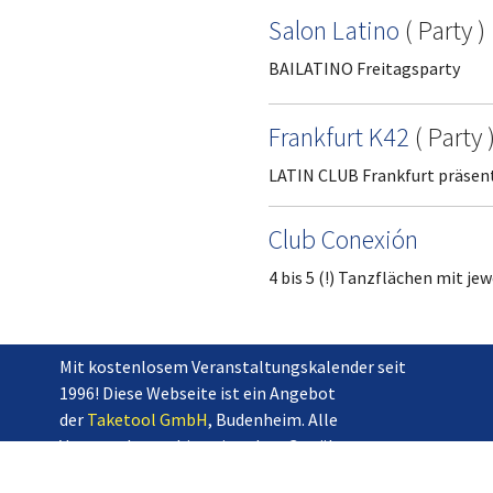
Salon Latino
(
Party
)
BAILATINO Freitagsparty
Frankfurt K42
(
Party
LATIN CLUB Frankfurt präsent
Club Conexión
4 bis 5 (!) Tanzflächen mit je
24. Woche
Mit kostenlosem Veranstaltungskalender seit
Wohnzimmer
1996! Diese Webseite ist ein Angebot
Salsa im Wohnzimmer - jeden
der
Taketool GmbH
, Budenheim. Alle
Veranstaltungshinweise ohne Gewähr.
Brotfabrik