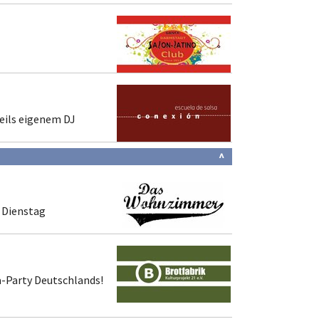
weils eigenem DJ
^
 Dienstag
a-Party Deutschlands!