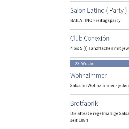
Salon Latino
(
Party
)
BAILATINO Freitagsparty
Club Conexión
4 bis 5 (!) Tanzflächen mit je
23. Woche
Wohnzimmer
Salsa im Wohnzimmer - jeden
Brotfabrik
Die älteste regelmäßige Sals
seit 1984