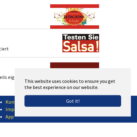
)
iert
weils eigenem DJ
This website uses cookies to ensure you get
the best experience on our website.
^
Got it!
Kontakt
Impressum
 Dienstag
App